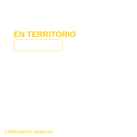
CURSO Y
CAPACITACIONES
EN TERRITORIO
MÁS INFORMACION
Celebración especial