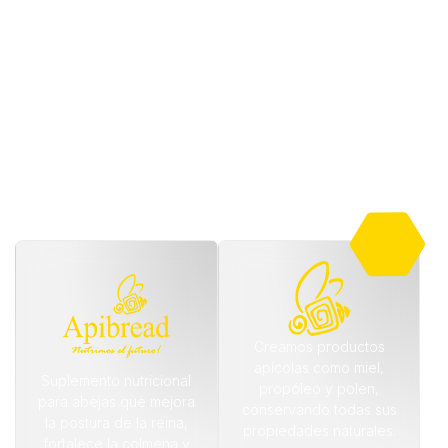
Somos una empresa de base tecnológica dedicada al
servicio de las abejas y la apicultura. Conoce más
sobre nuestros servicios a continuación
Creamos productos
apícolas como miel,
Suplemento nutricional
propóleo y polen,
para abejas que mejora
conservando todas sus
la postura de la reina,
propiedades naturales.
fortalece la colmena y