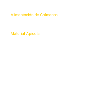
Alimentación de Colmenas
Material Apícola
Somos una empresa de base tecnológica delicada al
servicio de las abejas y la apicultura. Conoce más sobre
nuestros servicios a continuación